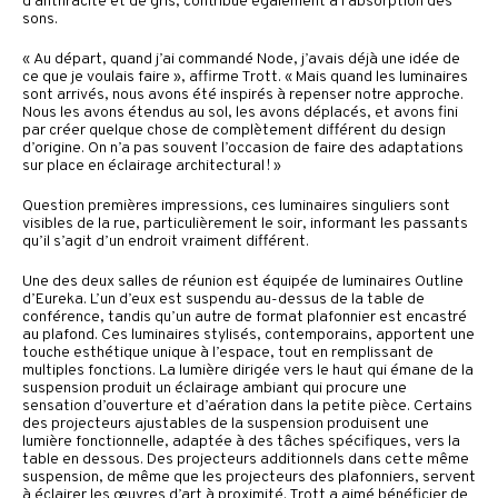
d’anthracite et de gris, contribue également à l’absorption des
sons.
« Au départ, quand j’ai commandé Node, j’avais déjà une idée de
ce que je voulais faire », affirme Trott. « Mais quand les luminaires
sont arrivés, nous avons été inspirés à repenser notre approche.
Nous les avons étendus au sol, les avons déplacés, et avons fini
par créer quelque chose de complètement différent du design
d’origine. On n’a pas souvent l’occasion de faire des adaptations
sur place en éclairage architectural ! »
Question premières impressions, ces luminaires singuliers sont
visibles de la rue, particulièrement le soir, informant les passants
qu’il s’agit d’un endroit vraiment différent.
Une des deux salles de réunion est équipée de luminaires Outline
d’Eureka. L’un d’eux est suspendu au-dessus de la table de
conférence, tandis qu’un autre de format plafonnier est encastré
au plafond. Ces luminaires stylisés, contemporains, apportent une
touche esthétique unique à l’espace, tout en remplissant de
multiples fonctions. La lumière dirigée vers le haut qui émane de la
suspension produit un éclairage ambiant qui procure une
sensation d’ouverture et d’aération dans la petite pièce. Certains
des projecteurs ajustables de la suspension produisent une
lumière fonctionnelle, adaptée à des tâches spécifiques, vers la
table en dessous. Des projecteurs additionnels dans cette même
suspension, de même que les projecteurs des plafonniers, servent
à éclairer les œuvres d’art à proximité. Trott a aimé bénéficier de