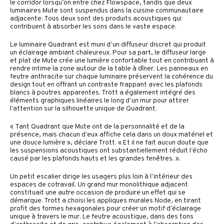
le corridor lorsqu’on entre chez Flowspace, tandis que deux
luminaires Mute sont suspendus dans la cuisine communautaire
adjacente. Tous deux sont des produits acoustiques qui
contribuent à absorber les sons dans le vaste espace.
Le luminaire Quadrant est muni d’un diffuseur discret qui produit
un éclairage ambiant chaleureux. Pour sa part, le diffuseur large
et plat de Mute crée une lumière confortable tout en contribuant à
rendre intime la zone autour de la table à dîner. Les panneaux en
feutre anthracite sur chaque luminaire préservent la cohérence du
design tout en offrant un contraste frappant avec les plafonds
blancs à poutres apparentes. Trott a également intégré des
éléments graphiques linéaires le long d’un mur pour attirer
l’attention sur la silhouette unique de Quadrant.
« Tant Quadrant que Mute ont de la personnalité et de la
présence, mais chacun d’eux affiche cela dans un doux matériel et
une douce lumière », déclare Trott. « Et il ne fait aucun doute que
les suspensions acoustiques ont substantiellement réduit l’écho
causé par les plafonds hauts et les grandes fenêtres. ».
Un petit escalier dirige les usagers plus loin à l’intérieur des
espaces de cotravail. Un grand mur monolithique adjacent
constituait une autre occasion de produire un effet qui se
démarque. Trott a choisi les appliques murales Node, en tirant
profit des formes hexagonales pour créer un motif d’éclairage
unique à travers le mur. Le feutre acoustique, dans des tons