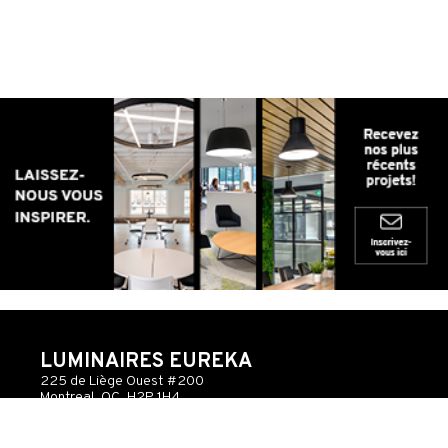
LUMINAIRES EUREKA
225 de Liège Ouest #200
Montreal, QC, H2P 1H4
Téléphone: 514.385.3515