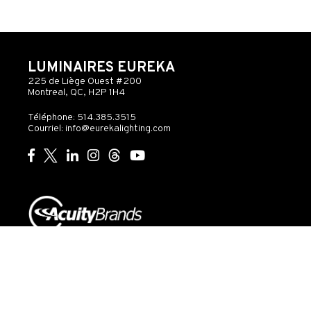
LUMINAIRES EUREKA
225 de Liège Ouest #200
Montreal, QC, H2P 1H4
Téléphone: 514.385.3515
Courriel:
info@eurekalighting.com
© 2026 Acuity Inc. Tous droits réservés
Ne pas
vendre ou
Exercer
Déclaration
partager mes
mes
de
Gouvernance
informations
droits
confidentialité
personnelles