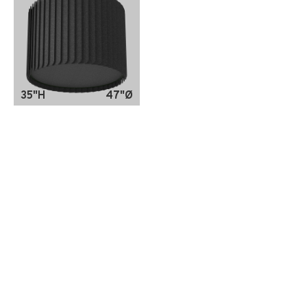
35"H
47"Ø