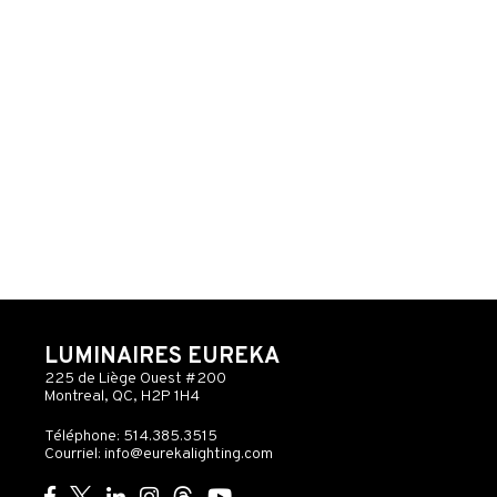
LUMINAIRES EUREKA
225 de Liège Ouest #200
Montreal, QC, H2P 1H4
Téléphone: 514.385.3515
Courriel:
info@eurekalighting.com