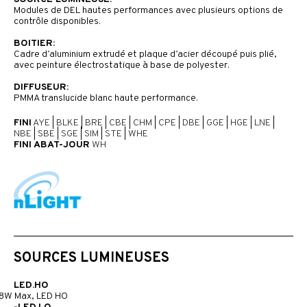
Modules de DEL hautes performances avec plusieurs options de
contrôle disponibles.
BOITIER:
Cadre d’aluminium extrudé et plaque d’acier découpé puis plié,
avec peinture électrostatique à base de polyester.
DIFFUSEUR:
PMMA translucide blanc haute performance.
FINI
AYE
|
BLKE
|
BRE
|
CBE
|
CHM
|
CPE
|
DBE
|
GGE
|
HGE
|
LNE
|
NBE
|
SBE
|
SGE
|
SIM
|
STE
|
WHE
FINI ABAT-JOUR
WH
SOURCES LUMINEUSES
LED.HO
8W Max, LED HO