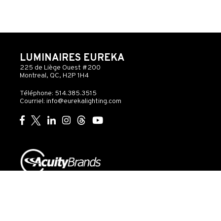
LUMINAIRES EUREKA
225 de Liège Ouest #200
Montreal, QC, H2P 1H4
Téléphone: 514.385.3515
Courriel:
info@eurekalighting.com
© 2026 Acuity Inc. Tous droits réservés
Ne pas
vendre ou
Exercer
Déclaration
partager mes
mes
de
Gouvernance
informations
droits
confidentialité