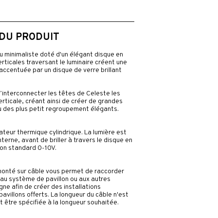
 DU PRODUIT
u minimaliste doté d'un élégant disque en
erticales traversant le luminaire créent une
 accentuée par un disque de verre brillant
interconnecter les têtes de Celeste les
rticale, créant ainsi de créer de grandes
u des plus petit regroupement élégants.
ateur thermique cylindrique. La lumière est
terne, avant de briller à travers le disque en
ion standard 0-10V.
onté sur câble vous permet de raccorder
 au système de pavillon ou aux autres
gne afin de créer des installations
avillons offerts. La longueur du câble n'est
it être spécifiée à la longueur souhaitée.