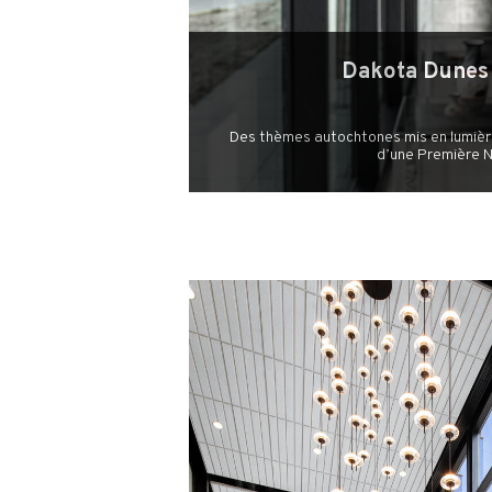
Dakota Dunes
Des thèmes autochtones mis en lumière
d’une Première 