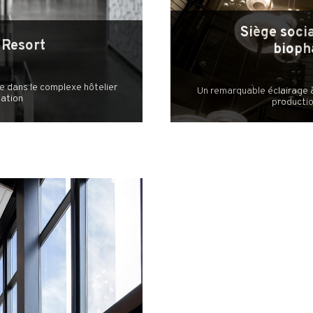
Siège soci
 Resort
bioph
 dans le complexe hôtelier
Un remarquable éclairage 
Nation
producti