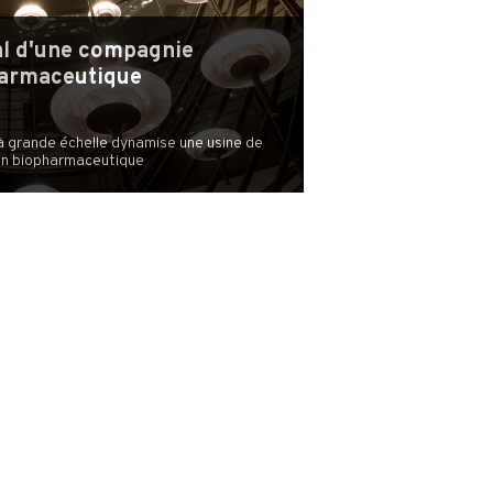
al d'une compagnie
armaceutique
à grande échelle dynamise une usine de
on biopharmaceutique