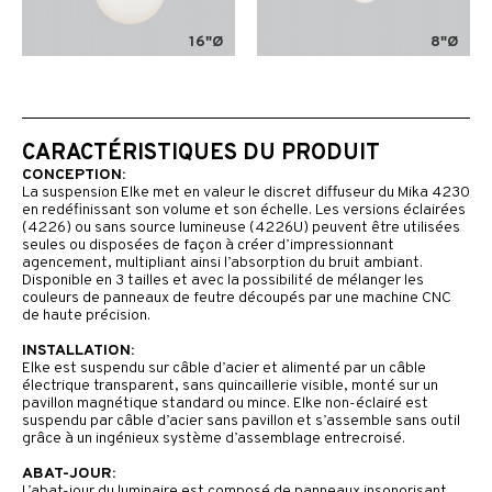
16"Ø
8"Ø
CARACTÉRISTIQUES DU PRODUIT
CONCEPTION:
La suspension Elke met en valeur le discret diffuseur du Mika 4230
en redéfinissant son volume et son échelle. Les versions éclairées
(4226) ou sans source lumineuse (4226U) peuvent être utilisées
seules ou disposées de façon à créer d’impressionnant
agencement, multipliant ainsi l’absorption du bruit ambiant.
Disponible en 3 tailles et avec la possibilité de mélanger les
couleurs de panneaux de feutre découpés par une machine CNC
de haute précision.
INSTALLATION:
Elke est suspendu sur câble d’acier et alimenté par un câble
électrique transparent, sans quincaillerie visible, monté sur un
pavillon magnétique standard ou mince. Elke non-éclairé est
suspendu par câble d’acier sans pavillon et s’assemble sans outil
grâce à un ingénieux système d’assemblage entrecroisé.
ABAT-JOUR:
L’abat-jour du luminaire est composé de panneaux insonorisant