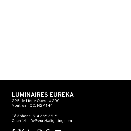
LUMINAIRES EUREKA
225 de Liège Ouest #200
Montreal, QC, H2P 1H4
Téléphone: 514.385.3515
Courriel:
info@eurekalighting.com