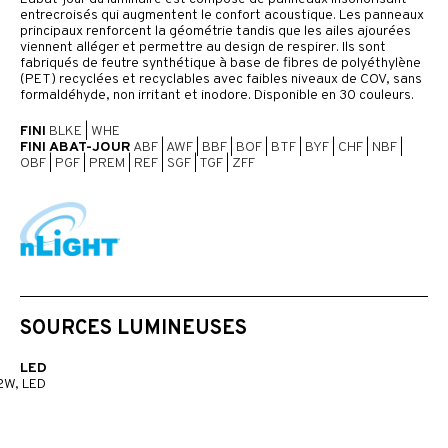
entrecroisés qui augmentent le confort acoustique. Les panneaux
principaux renforcent la géométrie tandis que les ailes ajourées
viennent alléger et permettre au design de respirer. Ils sont
fabriqués de feutre synthétique à base de fibres de polyéthylène
(PET) recyclées et recyclables avec faibles niveaux de COV, sans
formaldéhyde, non irritant et inodore. Disponible en 30 couleurs.
FINI
BLKE
|
WHE
FINI ABAT-JOUR
ABF
|
AWF
|
BBF
|
BOF
|
BTF
|
BYF
|
CHF
|
NBF
|
OBF
|
PGF
|
PREM
|
REF
|
SGF
|
TGF
|
ZFF
SOURCES LUMINEUSES
LED
2W, LED