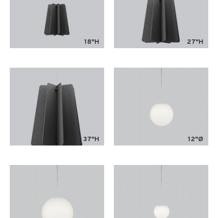
18"H
27"H
37"H
12"Ø