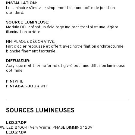
INSTALLATION:
Le luminaire s’installe simplement sur une boîte de jonction
standard.
SOURCE LUMINEUSE:
Module DEL créant un éclairage indirect frontal et une légère
illumination arrière.
FINI PLAQUE DÉCORATIVE:
Fait d’acier repoussé et offert avec notre finition architecturale
blanche finement texturée.
DIFFUSEUR:
Acrylique mat thermoformé et givré pour une diffusion lumineuse
optimale.
FINI
WHE
FINI ABAT-JOUR
WH
SOURCES LUMINEUSES
LED.27.DP
9W, LED 2700K (Very Warm) PHASE DIMMING 120V
LED.27.DV