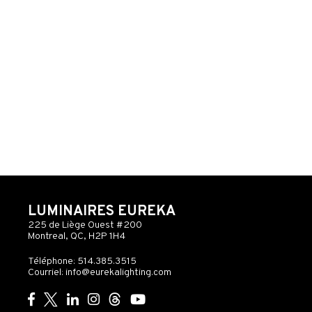
LUMINAIRES EUREKA
225 de Liège Ouest #200
Montreal, QC, H2P 1H4
Téléphone: 514.385.3515
Courriel:
info@eurekalighting.com