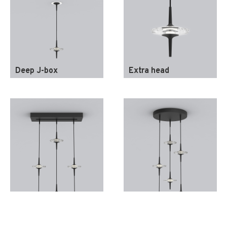
Deep J-box
Extra head