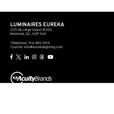
LUMINAIRES EUREKA
225 de Liège Ouest #200
Montreal, QC, H2P 1H4
Téléphone: 514.385.3515
Courriel:
info@eurekalighting.com
© 2026 Acuity Inc. Tous droits réservés
Ne pas
vendre ou
Exercer
Déclaration
partager mes
mes
de
Gouvernance
informations
droits
confidentialité
personnelles