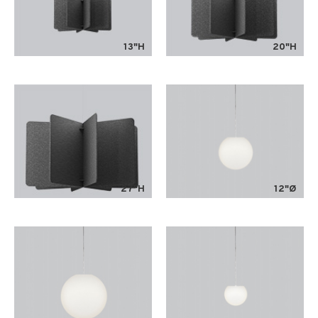
13"H
20"H
27"H
12"Ø