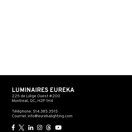
LUMINAIRES EUREKA
225 de Liège Ouest #200
Montreal, QC, H2P 1H4
Téléphone: 514.385.3515
Courriel:
info@eurekalighting.com