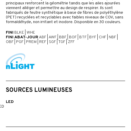
principaux renforcent la géométrie tandis que les ailes ajourées
viennent alléger et permettre au design de respirer. Ils sont
fabriqués de feutre synthétique à base de fibres de polyéthylène
(PET) recyclées et recyclables avec faibles niveaux de COV, sans
formaldéhyde, non irritant et inodore. Disponible en 30 couleurs.
FINI
BLKE
|
WHE
FINI ABAT-JOUR
ABF
|
AWF
|
BBF
|
BOF
|
BTF
|
BYF
|
CHF
|
NBF
|
OBF
|
PGF
|
PREM
|
REF
|
SGF
|
TGF
|
ZFF
SOURCES LUMINEUSES
LED
ED