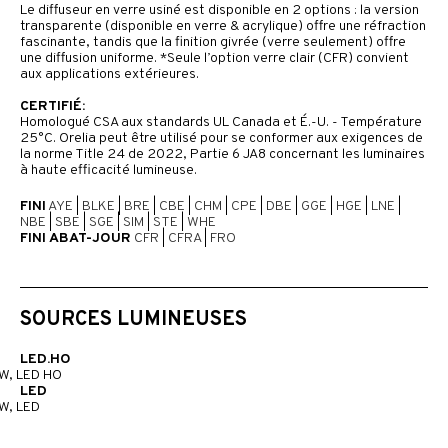
Le diffuseur en verre usiné est disponible en 2 options : la version
transparente (disponible en verre & acrylique) offre une réfraction
fascinante, tandis que la finition givrée (verre seulement) offre
une diffusion uniforme. *Seule l’option verre clair (CFR) convient
aux applications extérieures.
CERTIFIÉ:
Homologué CSA aux standards UL Canada et É.-U. - Température
25°C. Orelia peut être utilisé pour se conformer aux exigences de
la norme Title 24 de 2022, Partie 6 JA8 concernant les luminaires
à haute efficacité lumineuse.
FINI
AYE
|
BLKE
|
BRE
|
CBE
|
CHM
|
CPE
|
DBE
|
GGE
|
HGE
|
LNE
|
NBE
|
SBE
|
SGE
|
SIM
|
STE
|
WHE
FINI ABAT-JOUR
CFR
|
CFRA
|
FRO
SOURCES LUMINEUSES
LED.HO
W, LED HO
LED
W, LED