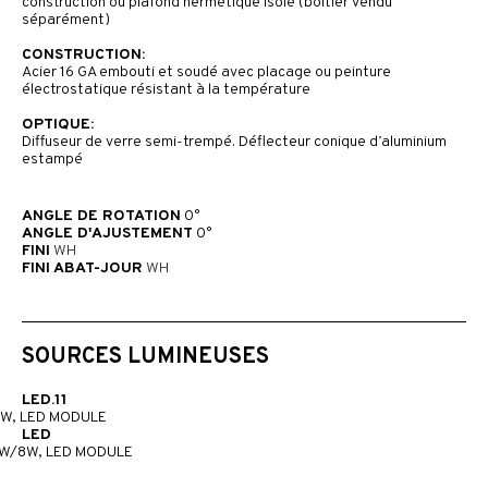
construction ou plafond hermétique isolé (boîtier vendu
séparément)
CONSTRUCTION:
Acier 16 GA embouti et soudé avec placage ou peinture
électrostatique résistant à la température
OPTIQUE:
Diffuseur de verre semi-trempé. Déflecteur conique d’aluminium
estampé
ANGLE DE ROTATION
0°
ANGLE D'AJUSTEMENT
0°
FINI
WH
FINI ABAT-JOUR
WH
SOURCES LUMINEUSES
LED.11
1W, LED MODULE
LED
W/8W, LED MODULE