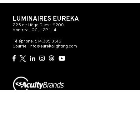
LUMINAIRES EUREKA
225 de Liège Ouest #200
Montreal, QC, H2P 1H4
Téléphone: 514.385.3515
Courriel:
info@eurekalighting.com
© 2026 Acuity Inc. Tous droits réservés
Ne pas
vendre ou
Exercer
Déclaration
partager mes
mes
de
Gouvernance
informations
droits
confidentialité
personnelles