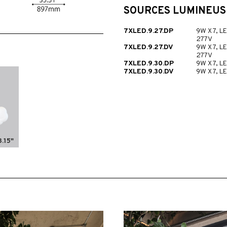
SOURCES LUMINEUS
7XLED.9.27.DP
9W X 7, 
277V
7XLED.9.27.DV
9W X 7, L
277V
7XLED.9.30.DP
9W X 7, 
7XLED.9.30.DV
9W X 7, 
8.15"