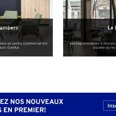
hambers
Le 
dans un centre commercial est
«Instagrammable» à dessein,
duits Eureka
visuelle du re