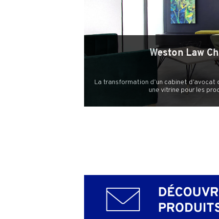
Weston Law C
La transformation d’un cabinet d’avocat 
une vitrine pour les pro