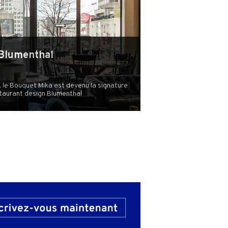
Blumenthal
 le Bouquet Mika est devenu la signature
staurant design Blumenthal