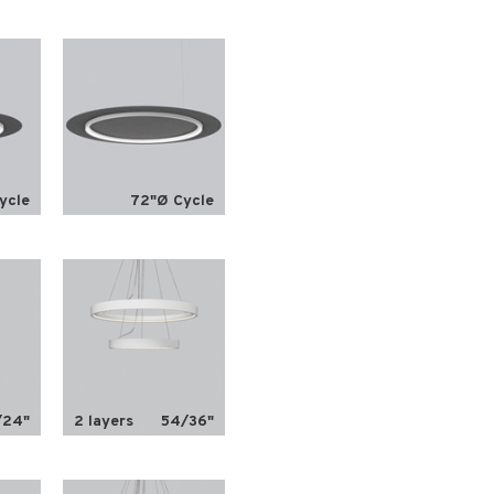
ycle
72"Ø Cycle
/24"
2 layers
54/36"