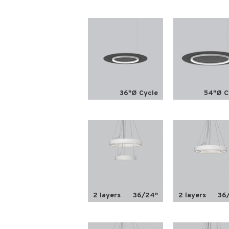
36"Ø Cycle
54"Ø C
2 layers
36/24"
2 layers
36