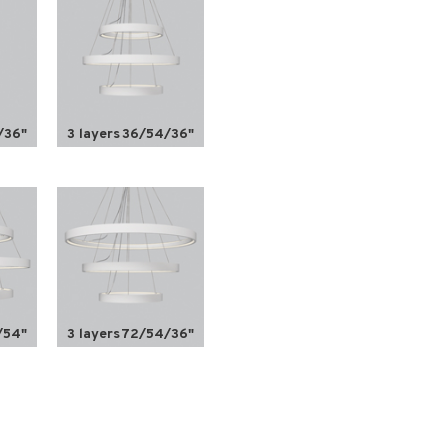
/36"
3 layers
36/54/36"
/54"
3 layers
72/54/36"