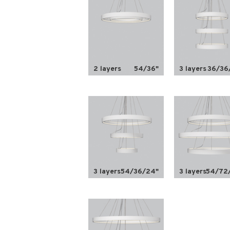
2 layers
54/36"
3 layers
36/36
3 layers
54/36/24"
3 layers
54/72