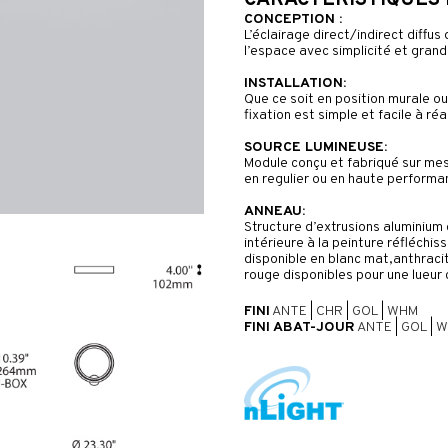
CARACTÉRISTIQUES
CONCEPTION :
L’éclairage direct/indirect diffu
l’espace avec simplicité et gran
INSTALLATION:
Que ce soit en position murale ou 
fixation est simple et facile à réa
SOURCE LUMINEUSE:
Module conçu et fabriqué sur me
en regulier ou en haute performa
ANNEAU:
Structure d’extrusions aluminium 
intérieure à la peinture réfléchis
disponible en blanc mat,anthracit
rouge disponibles pour une lueur 
FINI
ANTE
|
CHR
|
GOL
|
WHM
FINI ABAT-JOUR
ANTE
|
GOL
|
W