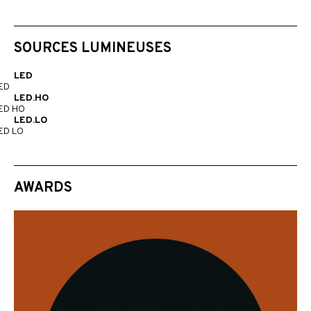
SOURCES LUMINEUSES
LED
ED
LED.HO
ED HO
LED.LO
ED LO
AWARDS