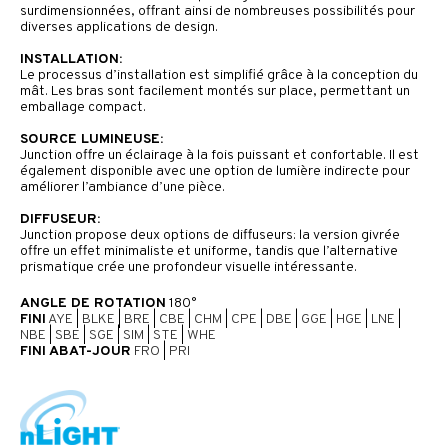
surdimensionnées, offrant ainsi de nombreuses possibilités pour
diverses applications de design.
INSTALLATION:
Le processus d’installation est simplifié grâce à la conception du
mât. Les bras sont facilement montés sur place, permettant un
emballage compact.
SOURCE LUMINEUSE:
Junction offre un éclairage à la fois puissant et confortable. Il est
également disponible avec une option de lumière indirecte pour
améliorer l’ambiance d’une pièce.
DIFFUSEUR:
Junction propose deux options de diffuseurs: la version givrée
offre un effet minimaliste et uniforme, tandis que l’alternative
prismatique crée une profondeur visuelle intéressante.
ANGLE DE ROTATION
180°
FINI
AYE
|
BLKE
|
BRE
|
CBE
|
CHM
|
CPE
|
DBE
|
GGE
|
HGE
|
LNE
|
NBE
|
SBE
|
SGE
|
SIM
|
STE
|
WHE
FINI ABAT-JOUR
FRO
|
PRI