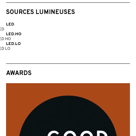
SOURCES LUMINEUSES
LED
ED
LED.HO
ED HO
LED.LO
ED LO
AWARDS