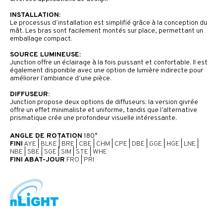
INSTALLATION:
Le processus d’installation est simplifié grâce à la conception du
mât. Les bras sont facilement montés sur place, permettant un
emballage compact.
SOURCE LUMINEUSE:
Junction offre un éclairage à la fois puissant et confortable. Il est
également disponible avec une option de lumière indirecte pour
améliorer l’ambiance d’une pièce.
DIFFUSEUR:
Junction propose deux options de diffuseurs: la version givrée
offre un effet minimaliste et uniforme, tandis que l’alternative
prismatique crée une profondeur visuelle intéressante.
ANGLE DE ROTATION
180°
FINI
AYE
|
BLKE
|
BRE
|
CBE
|
CHM
|
CPE
|
DBE
|
GGE
|
HGE
|
LNE
|
NBE
|
SBE
|
SGE
|
SIM
|
STE
|
WHE
FINI ABAT-JOUR
FRO
|
PRI