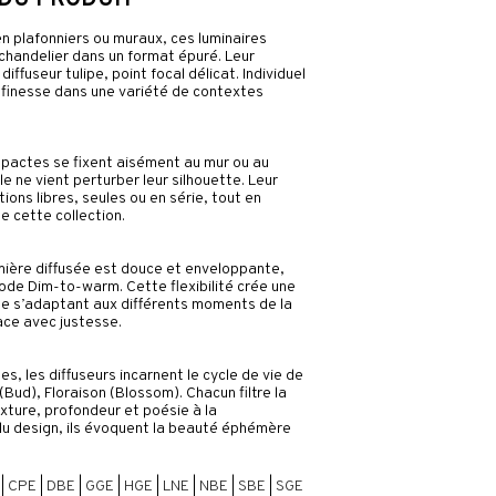
 DU PRODUIT
en plafonniers ou muraux, ces luminaires
chandelier dans un format épuré. Leur
iffuseur tulipe, point focal délicat. Individuel
c finesse dans une variété de contextes
ompactes se fixent aisément au mur ou au
ble ne vient perturber leur silhouette. Leur
ions libres, seules ou en série, tout en
e cette collection.
umière diffusée est douce et enveloppante,
ode Dim-to-warm. Cette flexibilité crée une
e s’adaptant aux différents moments de la
ace avec justesse.
s, les diffuseurs incarnent le cycle de vie de
 (Bud), Floraison (Blossom). Chacun filtre la
xture, profondeur et poésie à la
du design, ils évoquent la beauté éphémère
|
CPE
|
DBE
|
GGE
|
HGE
|
LNE
|
NBE
|
SBE
|
SGE