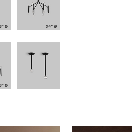
8" Ø
34" Ø
8" Ø