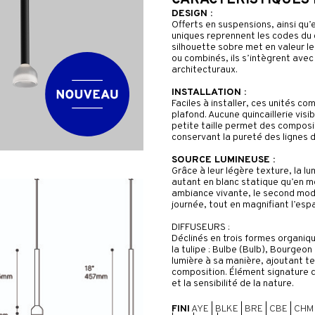
CARACTÉRISTIQUES
DESIGN :
Offerts en suspensions, ainsi qu’
uniques reprennent les codes du 
silhouette sobre met en valeur le d
ou combinés, ils s’intègrent ave
architecturaux.
INSTALLATION :
Faciles à installer, ces unités c
plafond. Aucune quincaillerie visi
petite taille permet des composit
conservant la pureté des lignes d
SOURCE LUMINEUSE :
Grâce à leur légère texture, la l
autant en blanc statique qu’en m
ambiance vivante, le second mod
journée, tout en magnifiant l’esp
DIFFUSEURS :
Déclinés en trois formes organique
la tulipe : Bulbe (Bulb), Bourgeon
lumière à sa manière, ajoutant te
composition. Élément signature 
et la sensibilité de la nature.
FINI
AYE
|
BLKE
|
BRE
|
CBE
|
CHM